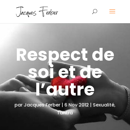
Respect de
soi et de
l’autre
par
Jacques Ferber
|
6 Nov 2012
|
Sexualité
,
Tantra