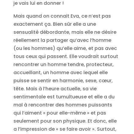
je vais lui en donner !
Mais quand on connait Eva, ce n’est pas
exactement ça. Bien sûr elle a une
sensualité débordante, mais elle ne désire
réellement la partager qu’avec l’homme
(ou les hommes) qu’elle aime, et pas avec
tous ceux qui passent. Elle voudrait surtout
rencontrer un homme tendre, protecteur,
accueillant, un homme avec lequel elle
puisse se sentir en harmonie, sexe, cœur,
tête. Mais à l’heure actuelle, sa vie
sentimentale est tumultueuse et elle a du
mal à rencontrer des hommes puissants
qui l’aiment « pour elle-même » et pas
seulement pour son physique. Et donc, elle
a l’impression de « se faire avoir ». Surtout,