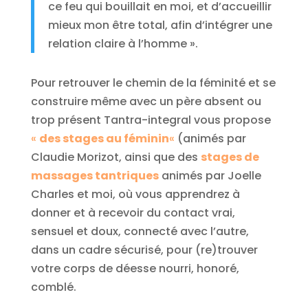
ce feu qui bouillait en moi, et d’accueillir
mieux mon être total, afin d’intégrer une
relation claire à l’homme ».
Pour retrouver le chemin de la féminité et se
construire même avec un père absent ou
trop présent Tantra-integral vous propose
«
des stages au féminin
«
(animés par
Claudie Morizot, ainsi que des
stages de
massages tantriques
animés par Joelle
Charles et moi, où vous apprendrez à
donner et à recevoir du contact vrai,
sensuel et doux, connecté avec l’autre,
dans un cadre sécurisé, pour (re)trouver
votre corps de déesse nourri, honoré,
comblé.