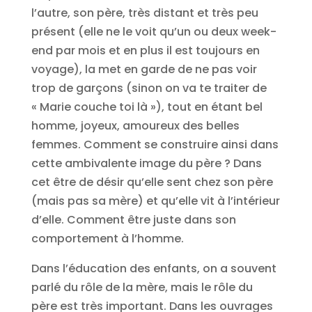
l’autre, son père, très distant et très peu
présent (elle ne le voit qu’un ou deux week-
end par mois et en plus il est toujours en
voyage), la met en garde de ne pas voir
trop de garçons (sinon on va te traiter de
« Marie couche toi là »), tout en étant bel
homme, joyeux, amoureux des belles
femmes. Comment se construire ainsi dans
cette ambivalente image du père ? Dans
cet être de désir qu’elle sent chez son père
(mais pas sa mère) et qu’elle vit à l’intérieur
d’elle. Comment être juste dans son
comportement à l’homme.
Dans l’éducation des enfants, on a souvent
parlé du rôle de la mère, mais le rôle du
père est très important. Dans les ouvrages