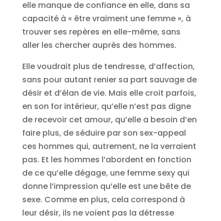
elle manque de confiance en elle, dans sa
capacité à « être vraiment une femme », à
trouver ses repères en elle-même, sans
aller les chercher auprès des hommes.
Elle voudrait plus de tendresse, d’affection,
sans pour autant renier sa part sauvage de
désir et d’élan de vie. Mais elle croit parfois,
en son for intérieur, qu’elle n’est pas digne
de recevoir cet amour, qu’elle a besoin d’en
faire plus, de séduire par son sex-appeal
ces hommes qui, autrement, ne la verraient
pas. Et les hommes l’abordent en fonction
de ce qu’elle dégage, une femme sexy qui
donne l’impression qu’elle est une bête de
sexe. Comme en plus, cela correspond à
leur désir, ils ne voient pas la détresse