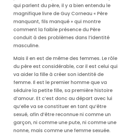
qui parlent du père, il y a bien entendu le
magnifique livre de Guy Corneau « Père
manquant, fils manqué » qui montre
comment la faible présence du Père
conduit à des problèmes dans l’identité
masculine.
Mais il en est de même des femmes. Le rôle
du père est considérable, car il est celui qui
va aider la fille à créer son identité de
femme. Il est le premier homme que va
séduire la petite fille, sa première histoire
d’amour. Et c’est donc au départ avec lui
qu’elle va se constituer en tant qu’être
sexué, afin d’être reconnue ni comme un
garçon, ni comme une pute, ni comme une
nonne, mais comme une femme sexuée.