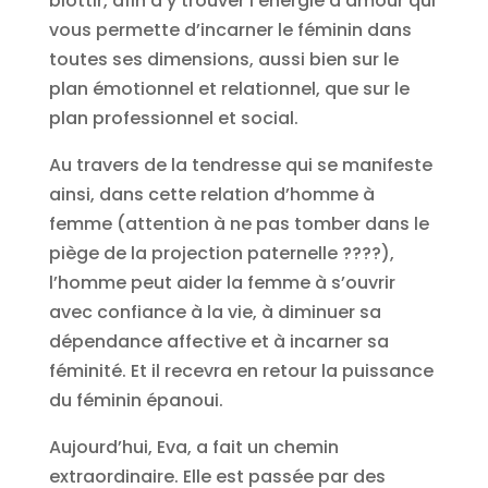
blottir, afin d’y trouver l’énergie d’amour qui
vous permette d’incarner le féminin dans
toutes ses dimensions, aussi bien sur le
plan émotionnel et relationnel, que sur le
plan professionnel et social.
Au travers de la tendresse qui se manifeste
ainsi, dans cette relation d’homme à
femme (attention à ne pas tomber dans le
piège de la projection paternelle ????),
l’homme peut aider la femme à s’ouvrir
avec confiance à la vie, à diminuer sa
dépendance affective et à incarner sa
féminité. Et il recevra en retour la puissance
du féminin épanoui.
Aujourd’hui, Eva, a fait un chemin
extraordinaire. Elle est passée par des