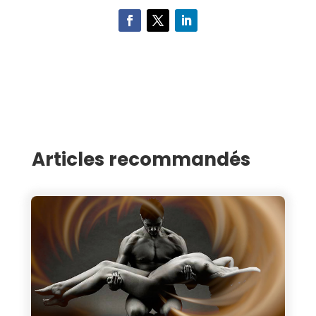
Articles recommandés