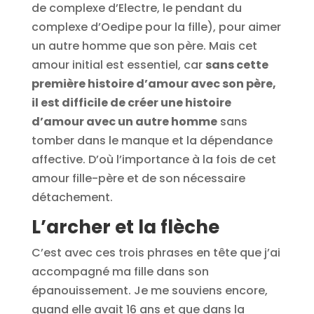
de complexe d’Electre, le pendant du
complexe d’Oedipe pour la fille), pour aimer
un autre homme que son père. Mais cet
amour initial est essentiel, car
sans cette
première histoire d’amour avec son père,
il est difficile de créer une histoire
d’amour avec un autre homme
sans
tomber dans le manque et la dépendance
affective. D’où l’importance à la fois de cet
amour fille-père et de son nécessaire
détachement.
L’archer et la flèche
C’est avec ces trois phrases en tête que j’ai
accompagné ma fille dans son
épanouissement. Je me souviens encore,
quand elle avait 16 ans et que dans la