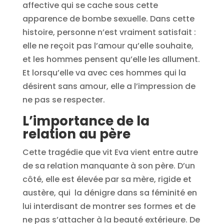
affective qui se cache sous cette
apparence de bombe sexuelle. Dans cette
histoire, personne n’est vraiment satisfait :
elle ne reçoit pas l’amour qu’elle souhaite,
et les hommes pensent qu’elle les allument.
Et lorsqu’elle va avec ces hommes qui la
désirent sans amour, elle a l’impression de
ne pas se respecter.
L’importance de la
relation au père
Cette tragédie que vit Eva vient entre autre
de sa relation manquante à son père. D’un
côté, elle est élevée par sa mère, rigide et
austère, qui la dénigre dans sa féminité en
lui interdisant de montrer ses formes et de
ne pas s’attacher à la beauté extérieure. De