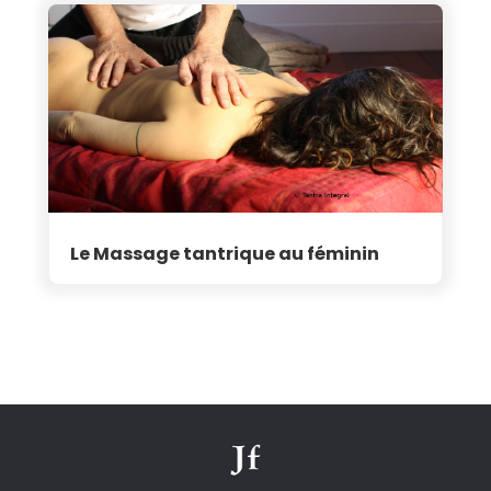
Le Massage tantrique au féminin