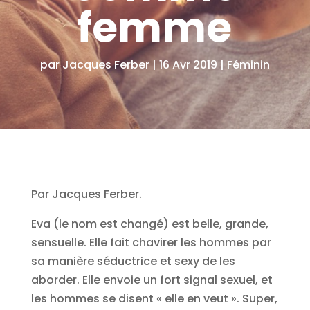
femme
par
Jacques Ferber
|
16 Avr 2019
|
Féminin
Par Jacques Ferber.
Eva (le nom est changé) est belle, grande,
sensuelle. Elle fait chavirer les hommes par
sa manière séductrice et sexy de les
aborder. Elle envoie un fort signal sexuel, et
les hommes se disent « elle en veut ». Super,