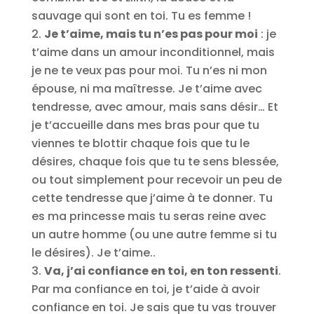
sauvage qui sont en toi. Tu es femme !
Je t’aime, mais tu n’es pas pour moi
: je
t’aime dans un amour inconditionnel, mais
je ne te veux pas pour moi. Tu n’es ni mon
épouse, ni ma maîtresse. Je t’aime avec
tendresse, avec amour, mais sans désir… Et
je t’accueille dans mes bras pour que tu
viennes te blottir chaque fois que tu le
désires, chaque fois que tu te sens blessée,
ou tout simplement pour recevoir un peu de
cette tendresse que j’aime à te donner. Tu
es ma princesse mais tu seras reine avec
un autre homme (ou une autre femme si tu
le désires). Je t’aime..
Va, j’ai confiance en toi, en ton ressenti
.
Par ma confiance en toi, je t’aide à avoir
confiance en toi. Je sais que tu vas trouver