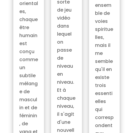
sorte
oriental
ensem
de jeu
es,
ble de
vidéo
chaque
voies
dans
être
spiritue
lequel
humain
lles,
on
est
mais il
passe
conçu
me
de
comme
semble
niveau
un
qu'il en
en
subtile
existe
niveau.
mélang
trois
Et à
e de
essenti
chaque
mascul
elles
niveau,
in et de
qui
il s'agit
féminin
corresp
d'une
, de
ondent
nouvell
yang et