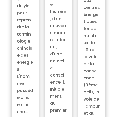
aux
e
de yin
centres
histoire
pour
énergé
, d'un
repren
tiques
nouvea
dre la
fonda
u mode
termin
menta
relation
ologie
ux de
nel,
chinois
l'être :
d'une
e des
la voie
nouvell
énergie
de la
e
s.
consci
consci
L'hom
ence
ence. 1.
me
(3ème
Initiale
possèd
oeil), la
ment,
e ainsi
voie de
au
en lui
l'amour
premier
une...
et du