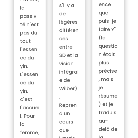
ence
s'il y a
la
que
de
passivi
puis-je
légères
té n'est
faire ?"
différen
pas du
(la
ces
tout
questio
entre
l'essen
n était
SD et la
ce du
plus
vision
yin.
précise
intégral
L'essen
, mais
e de
ce du
je
Wilber).
yin,
résume
.
c'est
) et je
Repren
l'accuei
traduis
d un
l. Pour
au-
cours
la
delà de
que
femme,
la