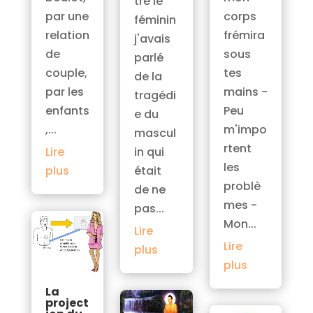
tre le
corps
par une
féminin
frémira
relation
j'avais
sous
de
parlé
tes
couple,
de la
mains -
par les
tragédi
Peu
enfants
e du
m'impo
,...
mascul
rtent
in qui
Lire
les
était
plus
problè
de ne
mes -
pas...
Mon...
Lire
Lire
plus
plus
La
project