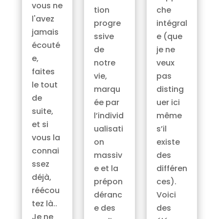
vous ne
che
tion
l'avez
intégral
progre
jamais
e (que
ssive
écouté
je ne
de
e,
veux
notre
faites
pas
vie,
le tout
disting
marqu
de
uer ici
ée par
suite,
même
l’individ
et si
s’il
ualisati
vous la
existe
on
connai
des
massiv
ssez
différen
e et la
déjà,
ces).
prépon
réécou
Voici
déranc
tez là..
des
e des
Je ne