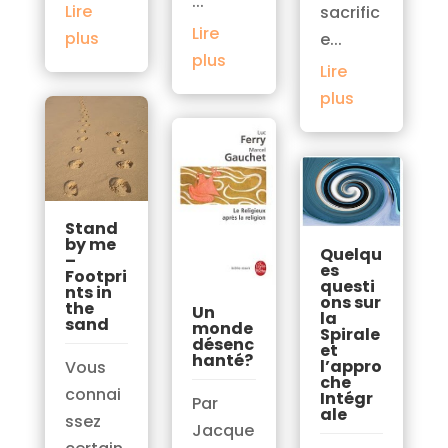
...
Lire
sacrific
Lire
plus
e...
plus
Lire
plus
Stand
by me
Quelqu
–
es
Footpri
questi
nts in
ons sur
the
Un
la
sand
monde
Spirale
désenc
et
hanté?
l’appro
Vous
che
connai
Intégr
Par
ale
ssez
Jacque