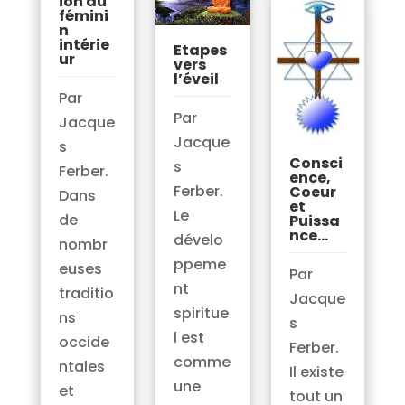
ion du
fémini
n
intérie
Etapes
ur
vers
l’éveil
Par
Par
Jacque
Jacque
s
Consci
s
Ferber.
ence,
Ferber.
Coeur
Dans
et
Le
de
Puissa
nce…
dévelo
nombr
ppeme
euses
Par
nt
traditio
Jacque
spiritue
ns
s
l est
occide
Ferber.
comme
ntales
Il existe
une
et
tout un