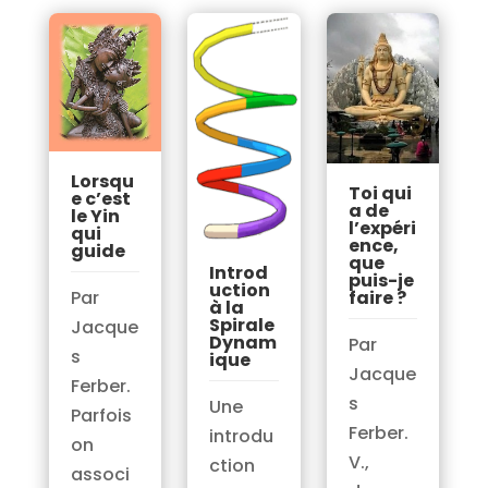
Lorsqu
Toi qui
e c’est
a de
le Yin
l’expéri
qui
ence,
guide
que
Introd
puis-je
uction
faire ?
Par
à la
Spirale
Jacque
Dynam
Par
s
ique
Jacque
Ferber.
s
Une
Parfois
Ferber.
introdu
on
V.,
ction
associ