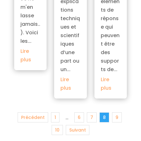
élémen
explica
m'en
ts de
tions
lasse
répons
techniq
jamais..
e qui
ues et
). Voici
peuven
scientif
les...
t être
iques
Lire
des
d’une
plus
suppor
part ou
ts de...
un...
Lire
Lire
plus
plus
Précédent
1
6
7
8
9
…
10
Suivant