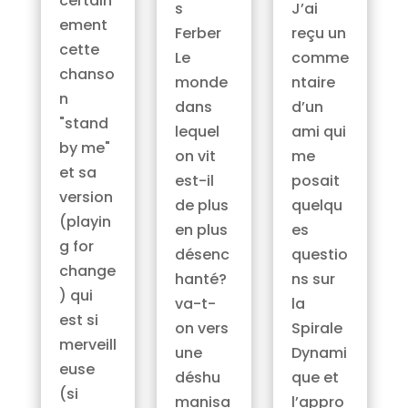
certain
J’ai
s
ement
reçu un
Ferber
cette
comme
Le
chanso
ntaire
monde
n
d’un
dans
"stand
ami qui
lequel
by me"
me
on vit
et sa
posait
est-il
version
quelqu
de plus
(playin
es
en plus
g for
questio
désenc
change
ns sur
hanté?
) qui
la
va-t-
est si
Spirale
on vers
merveill
Dynami
une
euse
que et
déshu
(si
l’appro
manisa