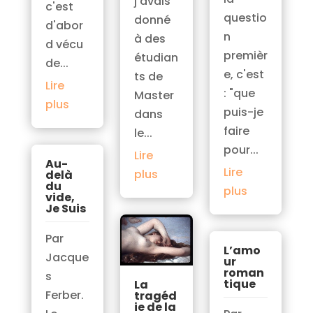
j'avais
c'est
questio
donné
d'abor
n
à des
d vécu
premièr
étudian
de...
e, c'est
ts de
Lire
: "que
Master
plus
puis-je
dans
faire
le...
pour...
Lire
Au-
Lire
plus
delà
du
plus
vide,
Je Suis
Par
L’amo
Jacque
ur
roman
s
tique
La
Ferber.
tragéd
ie de la