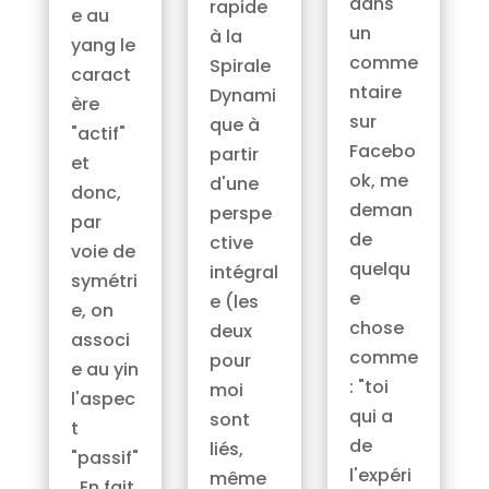
dans
rapide
e au
un
à la
yang le
comme
Spirale
caract
ntaire
Dynami
ère
sur
que à
"actif"
Facebo
partir
et
ok, me
d'une
donc,
deman
perspe
par
de
ctive
voie de
quelqu
intégral
symétri
e
e (les
e, on
chose
deux
associ
comme
pour
e au yin
: "toi
moi
l'aspec
qui a
sont
t
de
liés,
"passif"
l'expéri
même
. En fait,