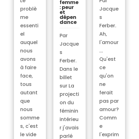
Par
Le
femme
: peur
Jacque
problè
et
dépen
s
me
dance
Ferber.
essenti
Ah,
el
Par
l'amour
auquel
Jacque
...
nous
s
Qu'est
avons
Ferber.
ce
à faire
Dans le
qu'on
face,
billet
ne
tous
sur La
ferait
autant
projecti
pas par
que
on du
amour?
nous
féminin
Comm
somme
intérieu
e
s, c'est
r j'avais
l'exprim
le vide
parlé