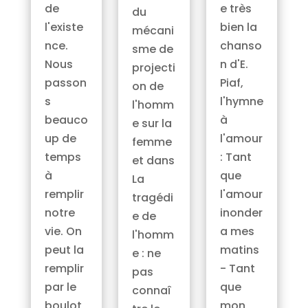
e très
de
du
bien la
l'existe
mécani
chanso
nce.
sme de
n d'E.
Nous
projecti
Piaf,
passon
on de
l'hymne
s
l'homm
à
beauco
e sur la
l'amour
up de
femme
: Tant
temps
et dans
que
à
La
l'amour
remplir
tragédi
inonder
notre
e de
a mes
vie. On
l'homm
matins
peut la
e : ne
- Tant
remplir
pas
que
par le
connaî
mon
boulot,