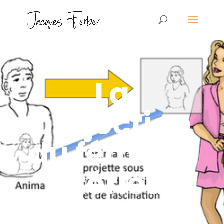
La
projection
du féminin
intérieur
par
Jacques Ferber
|
12 Juin 2010
|
Féminin
,