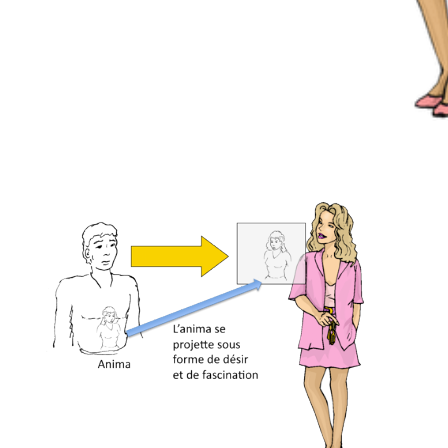
Masculin
,
Relation homme-femme
,
Sexualité
,
Tantra