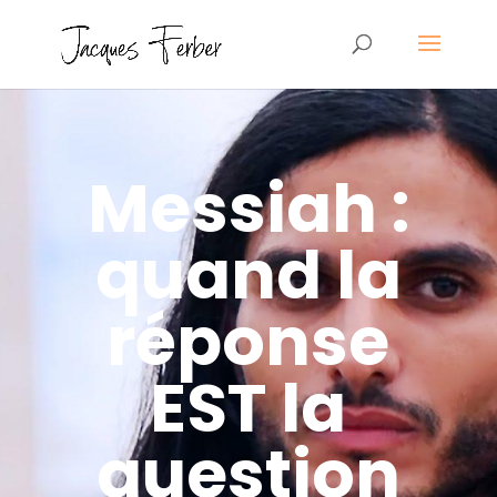
Messiah :
quand la
réponse
EST la
question