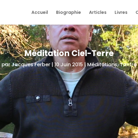
Accueil
Biographie
Articles
Livres
Méditation Ciel-Terre
par
Jacques Ferber
|
10 Juin 2015
|
Méditations
,
Tantra