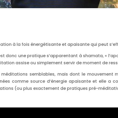
tion à la fois énergétisante et apaisante qui peut s’eff
c’est donc une pratique s’apparentant à shamata, « l’apa
itation assise ou simplement servir de moment de res
es méditations semblables, mais dont le mouvement m’a
es comme source d’énergie apaisante et elle a cont
itations (ou plus exactement de pratiques pré-méditati